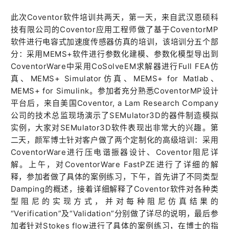
此次Coventor软件培训共两天，第一天，来自武汉恩硕科
技有限公司的Coventor应用工程师做了基于CoventorMP
软件进行电容式加速度传感器仿真的培训，该培训分五个部
分：采用MEMS+软件进行参数化建模、参数化模型导出到
CoventorWare中采用CoSolveEM求解器进行Full FEA仿
真、MEMS+ Simulator仿真、MEMS+ for Matlab、
MEMS+ for Simulink。参加者充分熟悉CoventorMP设计
平台后，来自美国Coventor, a Lam Research Company
公司的技术总监现场演示了SEMulator3D的器件制造模拟
实例，大家对SEMulator3D软件表现出非常大的兴趣。第
二天，颜军博士针对客户做了两个定制化的高级培训：采用
CoventorWare进行压电谐振器设计、Coventor阻尼详
解。上午，对CoventorWare FastPZE进行了详细的解
释，参加者做了具体的案例练习，下午，首先讲了不同类型
Damping的概述，接着详细解释了Coventor软件对各种类
型阻尼的实现方式，并对每种阻尼仿真结果的
“Verification”及“Validation”分别做了详尽的说明，最后参
加者针对Stokes flow进行了具体的案例练习，在博士的指